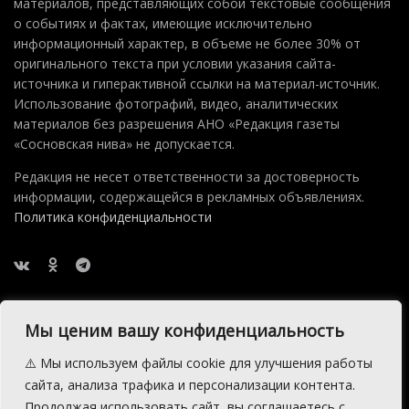
материалов, представляющих собой текстовые сообщения
о событиях и фактах, имеющие исключительно
информационный характер, в объеме не более 30% от
оригинального текста при условии указания сайта-
источника и гиперактивной ссылки на материал-источник.
Использование фотографий, видео, аналитических
материалов без разрешения АНО «Редакция газеты
«Сосновская нива» не допускается.
Редакция не несет ответственности за достоверность
информации, содержащейся в рекламных объявлениях.
Политика конфиденциальности
Мы ценим вашу конфиденциальность
⚠️ Мы используем файлы cookie для улучшения работы
2015 — 2026 © АНО Редакция газеты Сосновская Нива
сайта, анализа трафика и персонализации контента.
Производство сайта:
Андрей Петрович Попов
, 1988 — 2026.
Продолжая использовать сайт, вы соглашаетесь с