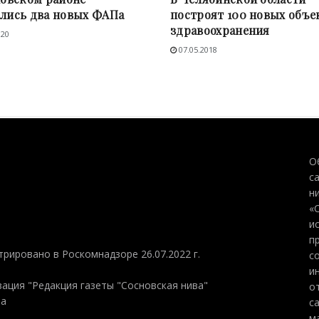
лись два новых ФАПа
построят 100 новых объе
здравоохранения
020
07.05.2018
О
с
н
«
и
п
трировано в Роскомнадзоре 26.07.2022 г.
с
и
ация "Редакция газеты "Сосновская нива"
о
на
с
м