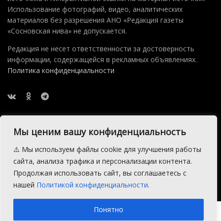
Использование фотографий, видео, аналитических
материалов без разрешения АНО «Редакция газеты
«Сосновская нива» не допускается.
Редакция не несет ответственности за достоверность
информации, содержащейся в рекламных объявлениях.
Политика конфиденциальности
Мы ценим вашу конфиденциальность
⚠️ Мы используем файлы cookie для улучшения работы
2015 — 2026 © АНО Редакция газеты Сосновская Нива
сайта, анализа трафика и персонализации контента.
Производство сайта:
Андрей Петрович Попов
, 1988 — 2026.
Продолжая использовать сайт, вы соглашаетесь с
нашей
Политикой конфиденциальности
.
Понятно
Пиковое использование памяти: 4 MB | MySQL запросов в базу: 102 |