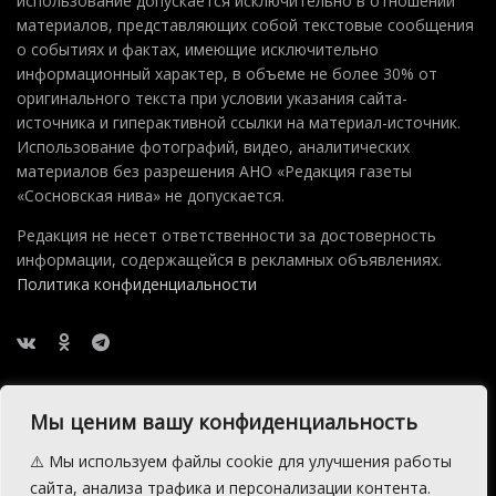
использование допускается исключительно в отношении
материалов, представляющих собой текстовые сообщения
о событиях и фактах, имеющие исключительно
информационный характер, в объеме не более 30% от
оригинального текста при условии указания сайта-
источника и гиперактивной ссылки на материал-источник.
Использование фотографий, видео, аналитических
материалов без разрешения АНО «Редакция газеты
«Сосновская нива» не допускается.
Редакция не несет ответственности за достоверность
информации, содержащейся в рекламных объявлениях.
Политика конфиденциальности
Мы ценим вашу конфиденциальность
⚠️ Мы используем файлы cookie для улучшения работы
2015 — 2026 © АНО Редакция газеты Сосновская Нива
сайта, анализа трафика и персонализации контента.