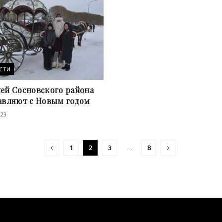
СТИ
ей Сосновского района
авляют с Новым годом
023
1
2
3
…
8