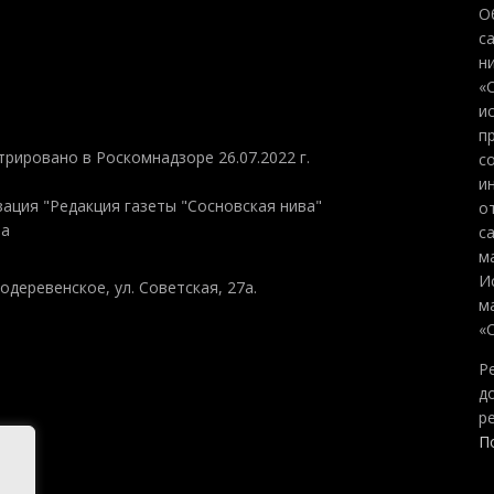
О
с
н
«
и
п
трировано в Роскомнадзоре 26.07.2022 г.
с
и
ация "Редакция газеты "Сосновская нива"
о
на
с
м
И
одеревенское, ул. Советская, 27а.
м
«
Р
д
р
П