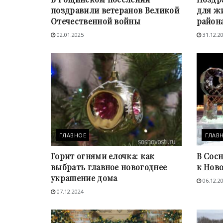
поздравили ветеранов Великой
для ж
Отечественной войны
район
02.01.2025
31.12.2
ГЛАВНОЕ
ГЛАВ
Горит огнями елочка: как
В Сос
выбрать главное новогоднее
к Ново
украшение дома
06.12.2
07.12.2024