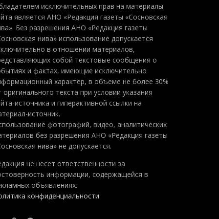
бладателем исключительных прав на материалы
айта является АНО «Редакция газеты «Сосновская
ива». Без разрешения АНО «Редакция газеты
Сосновская нива» использование допускается
сключительно в отношении материалов,
редставляющих собой текстовые сообщения о
обытиях и фактах, имеющие исключительно
нформационный характер, в объеме не более 30%
т оригинального текста при условии указания
айта-источника и гиперактивной ссылки на
атериал-источник.
спользование фотографий, видео, аналитических
атериалов без разрешения АНО «Редакция газеты
Сосновская нива» не допускается.
едакция не несет ответственности за
остоверность информации, содержащейся в
екламных объявлениях.
олитика конфиденциальности