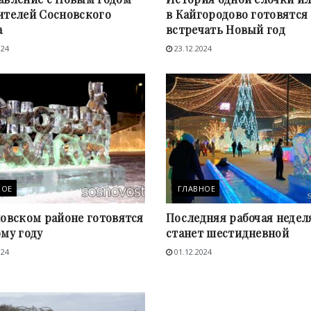
ителей Сосновского
в Кайгородово готовятся
а
встречать Новый год
024
23.12.2024
НОЕ
ГЛАВНОЕ
новском районе готовятся
Последняя рабочая недел
му году
станет шестидневной
024
01.12.2024