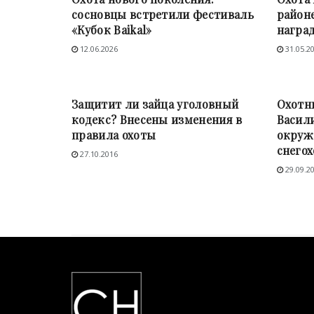
сосновцы встретили фестиваль
район
«Кубок Baikal»
награ
12.06.2026
31.05.2
ЗАКОН И ПОРЯДОК
НОВО
Защитит ли зайца уголовный
Охотн
кодекс? Внесены изменения в
Васили
правила охоты
окруже
снегох
27.10.2016
29.09.2