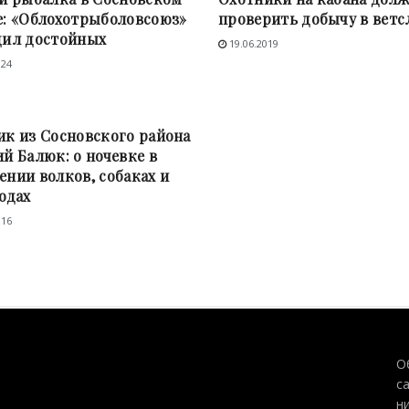
е: «Облохотрыболовсоюз»
проверить добычу в вет
дил достойных
19.06.2019
024
СТИ
ик из Сосновского района
й Балюк: о ночевке в
нии волков, собаках и
одах
016
О
с
н