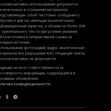
Сосновская нива» использование допускается
сключительно в отношении материалов,
редставляющих собой текстовые сообщения о
обытиях и фактах, имеющие исключительно
нформационный характер, в объеме не более 30%
т оригинального текста при условии указания
айта-источника и гиперактивной ссылки на
атериал-источник.
спользование фотографий, видео, аналитических
атериалов без разрешения АНО «Редакция газеты
Сосновская нива» не допускается.
едакция не несет ответственности за
остоверность информации, содержащейся в
екламных объявлениях.
олитика конфиденциальности