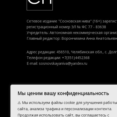
Сетевое издание "Сосновская нива" (16+) зарегис
регистрационный номер ЭЛ № ФС 77 - 83638
Учредитель: Автономная некоммерческая организ
Главный редактор: Ворончихина Анна Анатольев
Адрес редакции: 456510, Челябинская обл., с. Долг
Телефон редакции: +7(351)4452368
E-mail: sosnovskayaniva@yandex.ru
Мы ценим вашу конфиденциальность
⚠️ Мы используем файлы cookie для улучшения работы
сайта, анализа трафика и персонализации контента.
Продолжая использовать сайт, вы соглашаетесь с