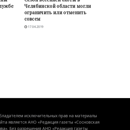
службе
Челябинской области могли
ограничить или отменить
совсем
17.04.2019
бладателем исключительных прав на материалы
айта является АНО «Редакция газеты «Сосновская
ива». Без разрешения АНО «Редакция газеты