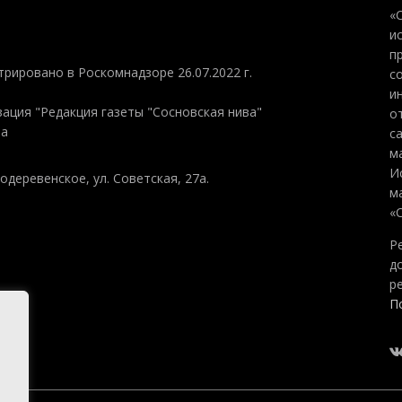
«
и
п
трировано в Роскомнадзоре 26.07.2022 г.
с
и
ация "Редакция газеты "Сосновская нива"
о
на
с
м
И
одеревенское, ул. Советская, 27а.
м
«
Р
д
р
П