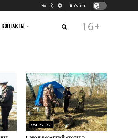
Войти
16+
КОНТАКТЫ
ОБЩЕСТВО
жны
Сезон весенней охоты в