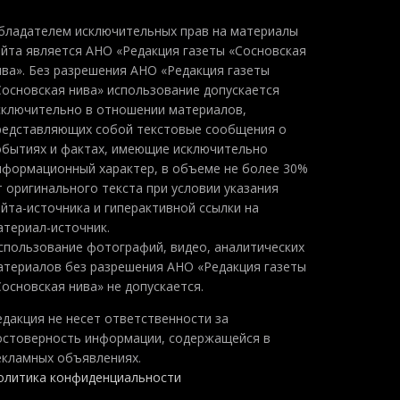
бладателем исключительных прав на материалы
айта является АНО «Редакция газеты «Сосновская
ива». Без разрешения АНО «Редакция газеты
Сосновская нива» использование допускается
сключительно в отношении материалов,
редставляющих собой текстовые сообщения о
обытиях и фактах, имеющие исключительно
нформационный характер, в объеме не более 30%
т оригинального текста при условии указания
айта-источника и гиперактивной ссылки на
атериал-источник.
спользование фотографий, видео, аналитических
атериалов без разрешения АНО «Редакция газеты
Сосновская нива» не допускается.
едакция не несет ответственности за
остоверность информации, содержащейся в
екламных объявлениях.
олитика конфиденциальности