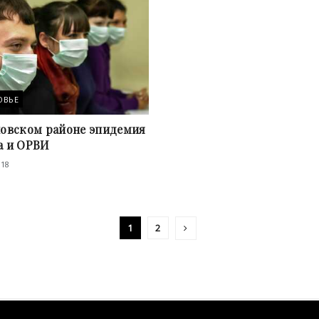
ОВЬЕ
новском районе эпидемия
а и ОРВИ
018
1
2