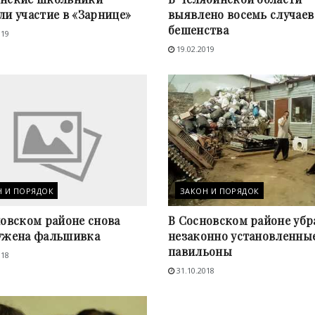
и участие в «Зарнице»
выявлено восемь случаев
бешенства
019
19.02.2019
Н И ПОРЯДОК
ЗАКОН И ПОРЯДОК
новском районе снова
В Сосновском районе убр
ужена фальшивка
незаконно установленны
павильоны
018
31.10.2018