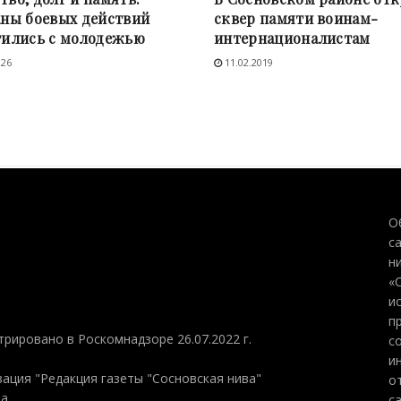
аны боевых действий
сквер памяти воинам-
тились с молодежью
интернационалистам
026
11.02.2019
О
с
н
«
и
п
трировано в Роскомнадзоре 26.07.2022 г.
с
и
ация "Редакция газеты "Сосновская нива"
о
на
с