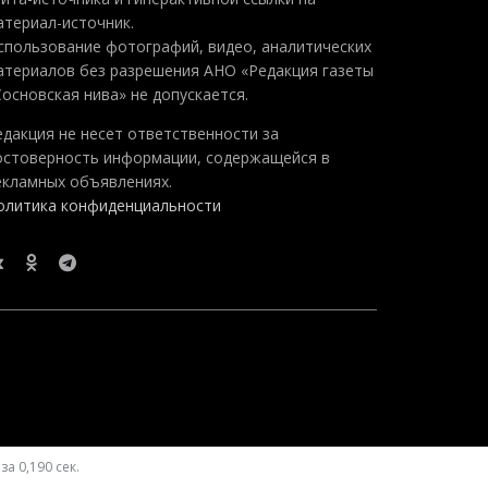
атериал-источник.
спользование фотографий, видео, аналитических
атериалов без разрешения АНО «Редакция газеты
Сосновская нива» не допускается.
едакция не несет ответственности за
остоверность информации, содержащейся в
екламных объявлениях.
олитика конфиденциальности
а 0,190 сек.