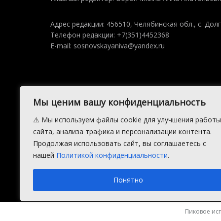
Адрес редакции: 456510, Челябинская обл., с. Долг
Телефон редакции: +7(351)4452368
E-mail: sosnovskayaniva@yandex.ru
Мы ценим вашу конфиденциальность
⚠️ Мы используем файлы cookie для улучшения работы
сайта, анализа трафика и персонализации контента.
Продолжая использовать сайт, вы соглашаетесь с
нашей
Политикой конфиденциальности
.
2015 — 2026 © АНО Редакция газеты Сосновская Нива
Производство сайта:
Андрей Петрович Попов
, 1988 — 2026.
Понятно
Пиковое исп