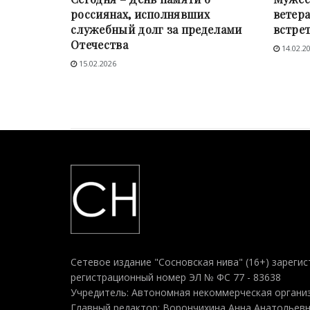
россиянах, исполнявших
ветер
служебный долг за пределами
встре
Отечества
14.02.2
15.02.2026
Сетевое издание "Сосновская нива" (16+) зарегис
регистрационный номер ЭЛ № ФС 77 - 83638
Учредитель: Автономная некоммерческая организ
Главный редактор: Ворончихина Анна Анатольев