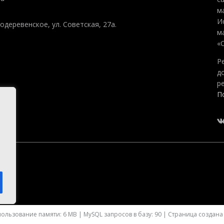
м
И
одеревенское, ул. Советская, 27а.
м
«
Р
д
р
П
ользование памяти: 6 MB | MySQL запросов в базу: 90 | Страница создана з