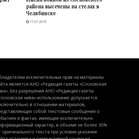
района высечены на стелах в
Челябинске
17.01.2019
бладателем исключительных прав на материалы
айта является АНО «Редакция газеты «Сосновская
ива». Без разрешения АНО «Редакция газеты
Сосновская нива» использование допускается
сключительно в отношении материалов,
редставляющих собой текстовые сообщения о
обытиях и фактах, имеющие исключительно
нформационный характер, в объеме не более 30%
т оригинального текста при условии указания
айта-источника и гиперактивной ссылки на