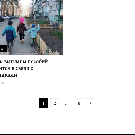
НОЕ
к выплаты пособий
тся в связи с
никами
025
1
2
…
8