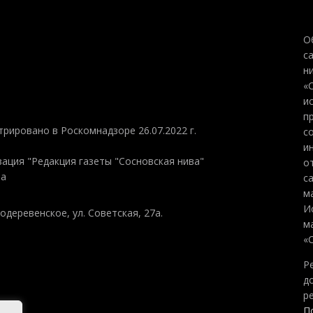
О
с
н
«
и
п
трировано в Роскомнадзоре 26.07.2022 г.
с
и
ация "Редакция газеты "Сосновская нива"
о
на
с
м
И
одеревенское, ул. Советская, 27а.
м
«
Р
д
р
П