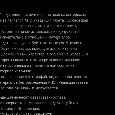
бладателем исключительных прав на материалы
айта является АНО «Редакция газеты «Сосновская
ива». Без разрешения АНО «Редакция газеты
Сосновская нива» использование допускается
сключительно в отношении материалов,
редставляющих собой текстовые сообщения о
обытиях и фактах, имеющие исключительно
нформационный характер, в объеме не более 30%
т оригинального текста при условии указания
айта-источника и гиперактивной ссылки на
атериал-источник.
спользование фотографий, видео, аналитических
атериалов без разрешения АНО «Редакция газеты
Сосновская нива» не допускается.
едакция не несет ответственности за
остоверность информации, содержащейся в
екламных объявлениях.
олитика конфиденциальности