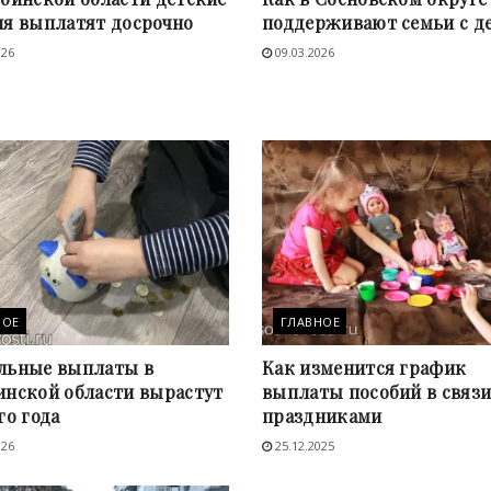
ия выплатят досрочно
поддерживают семьи с д
026
09.03.2026
НОЕ
ГЛАВНОЕ
льные выплаты в
Как изменится график
инской области вырастут
выплаты пособий в связи
го года
праздниками
026
25.12.2025