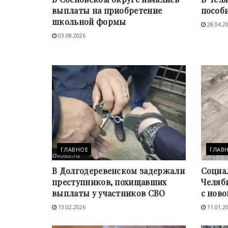
выплаты на приобретение
пособ
школьной формы
28.04.2
03.08.2026
ГЛАВНОЕ
ГЛАВ
В Долгодеревенском задержали
Социа
преступников, похищавших
Челяб
выплаты у участников СВО
с ново
13.02.2026
11.01.2