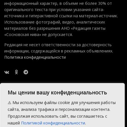
информационный характер, в объеме не более 30% от
оригинального текста при условии указания сайта-
источника и гиперактивной ссылки на материал-источник.
Использование фотографий, видео, аналитических
материалов без разрешения АНО «Редакция газеты
«Сосновская нива» не допускается.
Редакция не несет ответственности за достоверность
информации, содержащейся в рекламных объявлениях.
Политика конфиденциальности
Мы ценим вашу конфиденциальность
⚠️ Мы используем файлы cookie для улучшения работы
2015 — 2026 © АНО Редакция газеты Сосновская Нива
сайта, анализа трафика и персонализации контента.
Производство сайта:
Андрей Петрович Попов
, 1988 — 2026.
Продолжая использовать сайт, вы соглашаетесь с
нашей
Политикой конфиденциальности
.