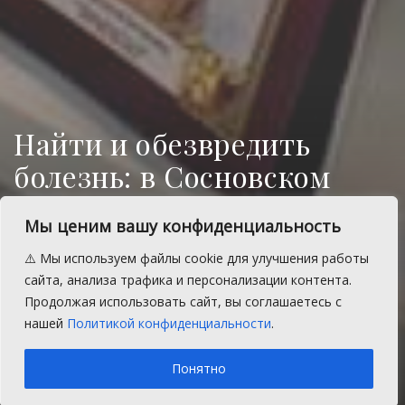
Найти и обезвредить
болезнь: в Сосновском
районе заботятся о
Мы ценим вашу конфиденциальность
здоровье
⚠️ Мы используем файлы cookie для улучшения работы
В этом году первый этап
сайта, анализа трафика и персонализации контента.
диспансеризации прошли более 13 тысяч
Продолжая использовать сайт, вы соглашаетесь с
сосновцев
нашей
Политикой конфиденциальности
.
A
Вторник, 26 августа 2025 г.
Время на чтение: 1 мин.
A
Понятно