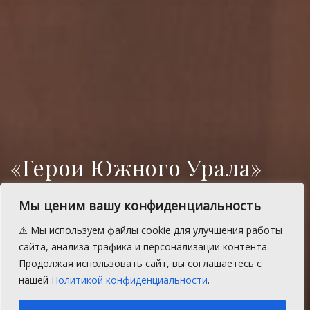
«Герои Южного Урала»
осваивают путь в
Мы ценим вашу конфиденциальность
управление
⚠️ Мы используем файлы cookie для улучшения работы
Программа помогает ветеранам СВО
сайта, анализа трафика и персонализации контента.
получить новые профессии и готовит их к
Продолжая использовать сайт, вы соглашаетесь с
руководящей работе.
нашей
Политикой конфиденциальности
.
A
Среда, 1 октября 2025 г.
Время на чтение: 1 мин.
A