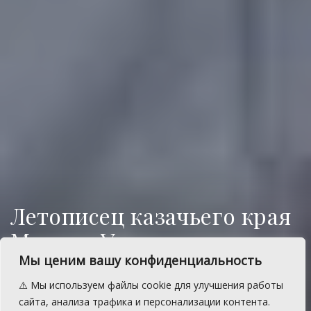
Летописец казачьего края
Михаил Усов и
неизвестные страницы
Мы ценим вашу конфиденциальность
истории Южного Урала
⚠️ Мы используем файлы cookie для улучшения работы
сайта, анализа трафика и персонализации контента.