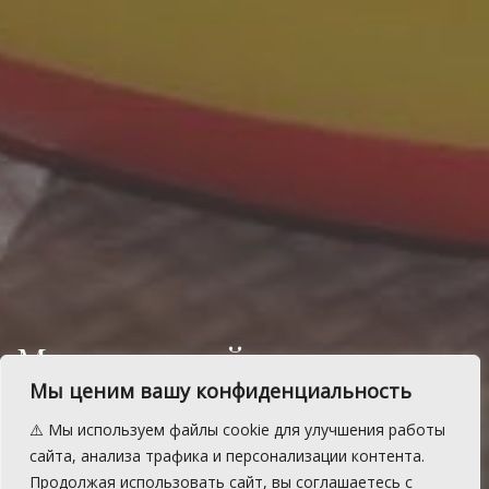
Материнский капитал на
второго ребенка составит
Мы ценим вашу конфиденциальность
почти миллион рублей
⚠️ Мы используем файлы cookie для улучшения работы
сайта, анализа трафика и персонализации контента.
Выплату проиндексируют с 1 февраля
Продолжая использовать сайт, вы соглашаетесь с