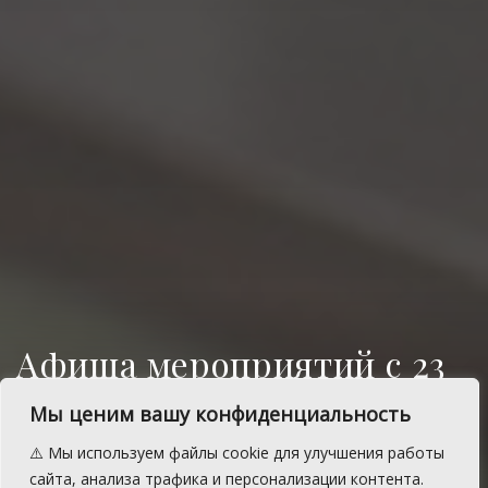
Афиша мероприятий с 23
по 26 октября
Мы ценим вашу конфиденциальность
Дома культуры, сельские клубы, музей и
⚠️ Мы используем файлы cookie для улучшения работы
библиотеки Сосновского района
сайта, анализа трафика и персонализации контента.