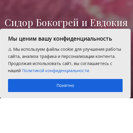
Сидор Бокогрей и Евдокия
Свистунья: народные
Мы ценим вашу конфиденциальность
приметы на конец мая
⚠️ Мы используем файлы cookie для улучшения работы
Наши предки радовались теплу и
сайта, анализа трафика и персонализации контента.
яблоневому цвету ничуть не меньше, чем
Продолжая использовать сайт, вы соглашаетесь с
сейчас мы.
нашей
Политикой конфиденциальности
.
A
Четверг, 21 мая 2026 г.
Время на чтение: 1 мин.
A
Понятно
Главная
Главное
День 21 мая (на Ивана Долгого) они назвали
Долгим как раз потому, что на целых два