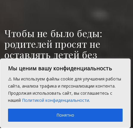
Чтобы не было беды:
родителей просят не
оставлять детей без
присмотра
Мы ценим вашу конфиденциальность
В связи с установлением теплой погоды
⚠️ Мы используем файлы cookie для улучшения работы
участились случаи купания детей в
сайта, анализа трафика и персонализации контента.
водоемах Челябинской области без
Продолжая использовать сайт, вы соглашаетесь с
присмотра родителей.
нашей
Политикой конфиденциальности
.
A
Пятница, 22 мая 2026 г.
Время на чтение: 1 мин.
A
Понятно
Главная
Главное