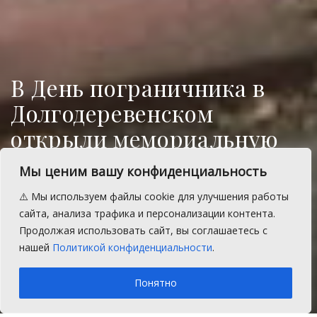
В День пограничника в
Долгодеревенском
открыли мемориальную
табличку
Мы ценим вашу конфиденциальность
На территории военного комиссариата
⚠️ Мы используем файлы cookie для улучшения работы
Сосновского округа торжественно
сайта, анализа трафика и персонализации контента.
открыта мемориальная табличка имени
Продолжая использовать сайт, вы соглашаетесь с
Николая Иванова.
нашей
Политикой конфиденциальности
.
A
Четверг, 28 мая 2026 г.
Время на чтение: 1 мин.
A
Понятно