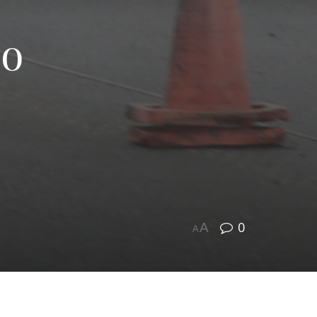
 о
0
A
A