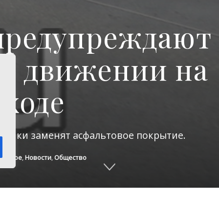
предупреждают
м движении на
бходе
ожники заменят асфальтовое покрытие.
лавное
,
Новости
,
Общество