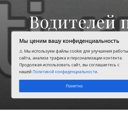
Водителей 
реверсивно
Мы ценим вашу конфиденциальность
Западном о
⚠️ Мы используем файлы cookie для улучшения работы
сайта, анализа трафика и персонализации контента.
Продолжая использовать сайт, вы соглашаетесь с
нашей
Политикой конфиденциальности
.
В районе поселка Есаульский дор
Понятно
Вторник, 2 июня 2026 г.
в рубрике
Благоустройство
,
Г
Главная
Новости
Благоустройство