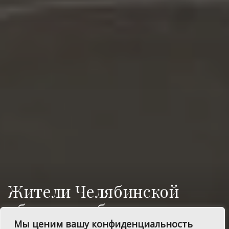
Жители Челябинской
области выбирают
«Малую культурную
Мы ценим вашу конфиденциальность