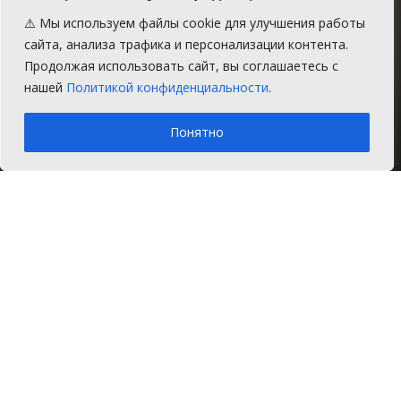
столицу»
⚠️ Мы используем файлы cookie для улучшения работы
сайта, анализа трафика и персонализации контента.
Народное голосование стартовало 1
Продолжая использовать сайт, вы соглашаетесь с
июня.
нашей
Политикой конфиденциальности
.
A
Четверг, 4 июня 2026 г.
Время на чтение: 1 мин.
A
Понятно
Главная
Главное
С начала лета на сайте Министерства
культуры Челябинской области началось
масштабное народное голосование за
звание Малой культурной столицы Южного
Урала.
Конкурс запустили по поручению
губернатора Челябинской области
Алексея