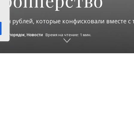
дропперство
сяч рублей, которые конфисковали вместе с
он и порядок
,
Новости
Время на чтение: 1 мин.
ошении жительницы Сосновского округа вынес
т средств платежей по части 4 статьи 187 УК Р
рьского округа.
ообщает пресс-служба прокуратуры Челябинской
ожили заработок за работу в качестве «дроппер
 деньги через свои счета. Это случилось в декабр