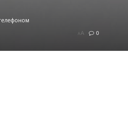
 телефоном
0
A
A
ен приговор за неправомерный
Ф. Приговор вынес мировой судья
 области, женщине в интернете
а» – человека, который переводит
е 2025 года.