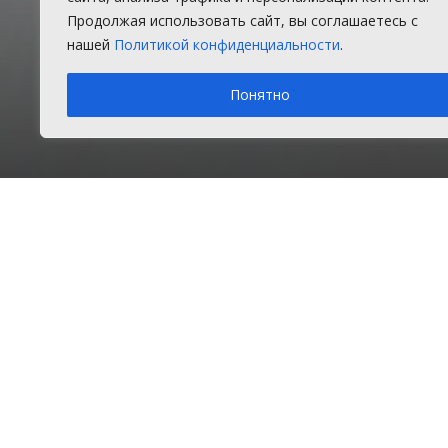
осудили за 
Продолжая использовать сайт, вы соглашаетесь с
нашей
Политикой конфиденциальности
.
Женщина «заработала» около 16 ты
Понятно
Понедельник, 29 июня 2026 г.
в рубрике
Главное
,
Зак
Главная
Главное
В отн
Подробнее о погоде в Долгодеревенском
Информеры погоды
оборо
Октяб
Опрос
Как с
предл
Цены на бензин выросли. Как
чужие
реагируете?