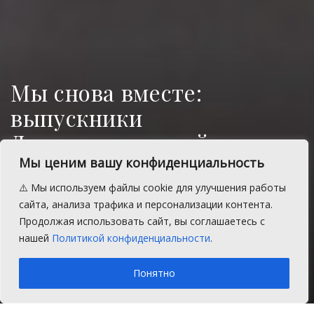
Мы снова вместе:
выпускники
Долгодеревенской школы
встретились спустя
Мы ценим вашу конфиденциальность
полвека
⚠️ Мы используем файлы cookie для улучшения работы
сайта, анализа трафика и персонализации контента.
В селе Долгодеревенском прошла встреча
Продолжая использовать сайт, вы соглашаетесь с
выпускников средней школы 1976 года.
нашей
Политикой конфиденциальности
.
A
Воскресенье, 5 июля 2026 г.
Время на чтение: 2 мин.
A
Понятно