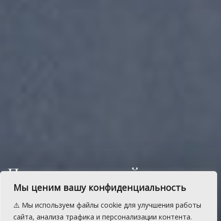
Полвека с песней: как в
Султаево хранят
Мы ценим вашу конфиденциальность
башкирские традиции
⚠️ Мы используем файлы cookie для улучшения работы
сайта, анализа трафика и персонализации контента.