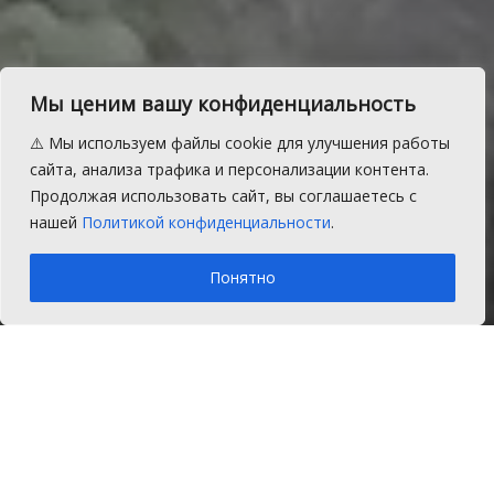
Сильные дожди и грозы
Мы ценим вашу конфиденциальность
придут на смену жаре
⚠️ Мы используем файлы cookie для улучшения работы
сайта, анализа трафика и персонализации контента.
На Южном Урале ожидаются
Продолжая использовать сайт, вы соглашаетесь с
неблагоприятные погодные условия.
нашей
Политикой конфиденциальности
.
A
Вторник, 7 июля 2026 г.
Время на чтение: 1 мин.
A
Понятно
Главная
Главное
Синоптики предупреждают: во вторник, 7
июля, жаркая погода может резко смениться
непогодой
. В Челябинской области
ожидаются мощные ливни, грозы, град