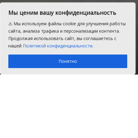
Мы ценим вашу конфиденциальность
Жители Касаргов
⚠️ Мы используем файлы cookie для улучшения работы
благодарят за новую
сайта, анализа трафика и персонализации контента.
Продолжая использовать сайт, вы соглашаетесь с
дорогу
нашей
Политикой конфиденциальности
.
A
Понедельник, 28 октября 2019 г.
Время на чтение: 1 мин.
A
Понятно
Главная
Новости
Общество
Жители деревни Касарги Сосновского
района Челябинской области
обратились в редакцию СН с просьбой
опубликовать в газете благодарность за