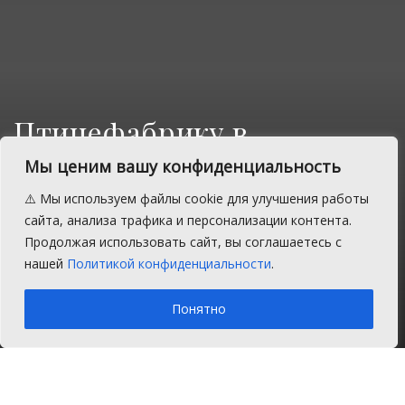
Птицефабрику в
Сосновском районе
Мы ценим вашу конфиденциальность
проверила
⚠️ Мы используем файлы cookie для улучшения работы
природоохранная
сайта, анализа трафика и персонализации контента.
Продолжая использовать сайт, вы соглашаетесь с
прокуратура
нашей
Политикой конфиденциальности
.
A
Вторник, 12 ноября 2019 г.
Время на чтение: 1 мин.
A
Понятно
Главная
Новости
Закон и порядок