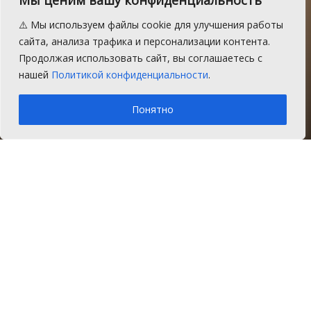
Мы ценим вашу конфиденциальность
Путин подписал закон о
⚠️ Мы используем файлы cookie для улучшения работы
сокращенном рабочем дне
сайта, анализа трафика и персонализации контента.
Продолжая использовать сайт, вы соглашаетесь с
для сельских женщин
нашей
Политикой конфиденциальности
.
A
Четверг, 14 ноября 2019 г.
Время на чтение: 1 мин.
A
Понятно
Главная
Новости
Общество
Президент России подтвердил права
женщин, проживающих в сельской
местности на укороченный рабочий
день.
12 ноября Президент России Владимир