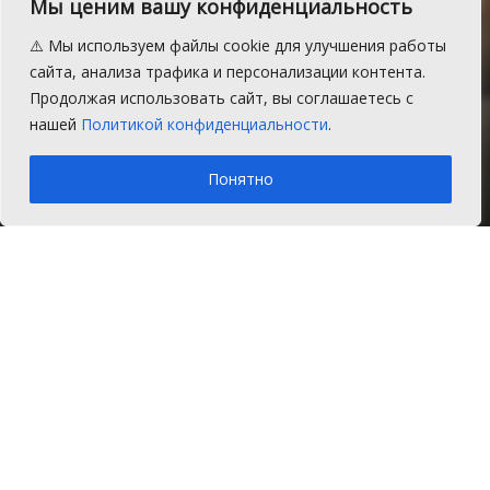
В Сосновском районе
Мы ценим вашу конфиденциальность
незаконные мигранты
⚠️ Мы используем файлы cookie для улучшения работы
готовили кондитерские
сайта, анализа трафика и персонализации контента.
Продолжая использовать сайт, вы соглашаетесь с
изделия
нашей
Политикой конфиденциальности
.
A
Среда, 20 ноября 2019 г.
Время на чтение: 1 мин.
A
Понятно
Главная
Новости
Закон и порядок
После проверки нежилого помещения в
одном из поселков Сосновского района
сотрудники управления по вопросам
миграции ГУ МВД по Челябинской
области обнаружили подпольный цех
по изготовлению кондитерских