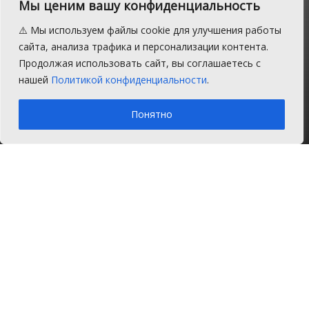
В Сосновском районе
Мы ценим вашу конфиденциальность
устанавливают
⚠️ Мы используем файлы cookie для улучшения работы
обстоятельства смерти
сайта, анализа трафика и персонализации контента.
Продолжая использовать сайт, вы соглашаетесь с
водителя бульдозера
нашей
Политикой конфиденциальности
.
A
Четверг, 21 ноября 2019 г.
Время на чтение: 1 мин.
A
Понятно
Главная
Новости
Происшествия
19 ноября на полигоне ТБО около
поселка Полетаево Сосновского района
Челябинской области обнаружено тело
рабочего. Ведется доследственная
проверка.