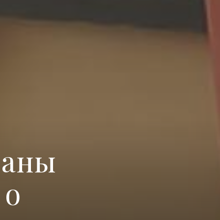
раны
 о