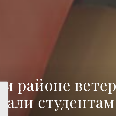
ом районе вете
зали студентам