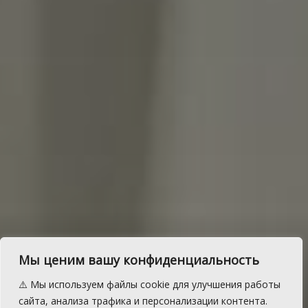
Душевный концерт и
Мы ценим вашу конфиденциальность
поздравления ждали
⚠️ Мы используем файлы cookie для улучшения работы
саккуловцев к юбилею
сайта, анализа трафика и персонализации контента.