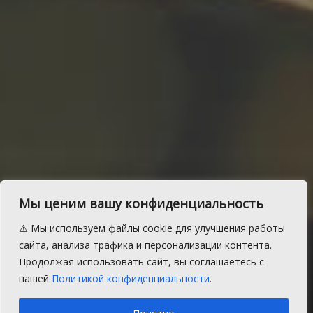
Сотрудники ГИБДД
Мы ценим вашу конфиденциальность
проводят беседы в школах
⚠️ Мы используем файлы cookie для улучшения работы
и детсадах Сосновского
сайта, анализа трафика и персонализации контента.
Продолжая использовать сайт, вы соглашаетесь с
района
нашей
Политикой конфиденциальности
.
A
Среда, 25 декабря 2019 г.
Время на чтение: 1 мин.
A