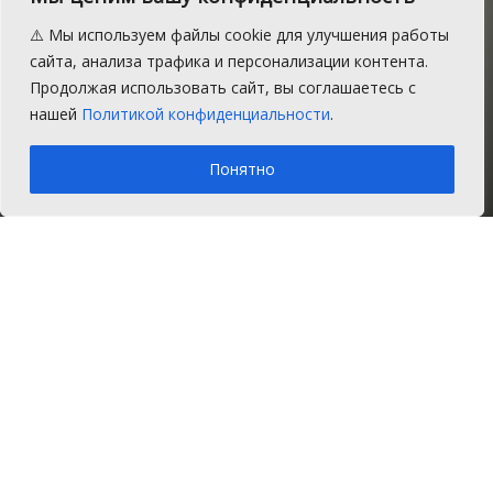
Сосновского района
⚠️ Мы используем файлы cookie для улучшения работы
признан лучшим в
сайта, анализа трафика и персонализации контента.
Продолжая использовать сайт, вы соглашаетесь с
области
нашей
Политикой конфиденциальности
.
A
Вторник, 31 декабря 2019 г.
Время на чтение: 2 мин.
A
Понятно
Главная
Новости
Образование
12 декабря на базе Института
повышения квалификации прошел
очный этап III областного конкурса
«СтартАп в дополнительном
образовании», в котором участвовало
более 20 команд из 11 муниципальных