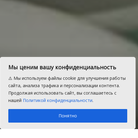
Житель Сосновского
Мы ценим вашу конфиденциальность
района сел в тюрьму за
⚠️ Мы используем файлы cookie для улучшения работы
попытку ограбить
сайта, анализа трафика и персонализации контента.
Продолжая использовать сайт, вы соглашаетесь с
супермаркет
нашей
Политикой конфиденциальности
.
A
Пятница, 10 января 2020 г.
Время на чтение: 1 мин.
A
Понятно
Главная
Новости
Закон и порядок