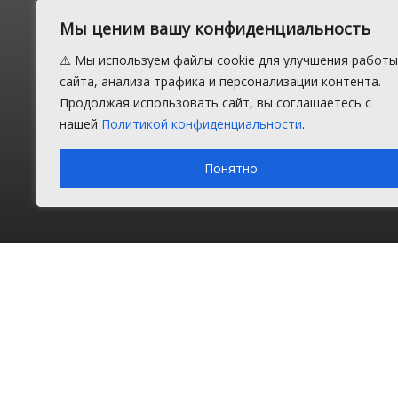
Мы ценим вашу конфиденциальность
Сроки преб
⚠️ Мы используем файлы cookie для улучшения работы
сайта, анализа трафика и персонализации контента.
граждан мо
Продолжая использовать сайт, вы соглашаетесь с
нашей
Политикой конфиденциальности
.
Понятно
Понедельник, 20 января 2020 г.
в рубрике
Закон и п
Главная
Новости
Закон и порядок
Подробнее о погоде в Долгодеревенском
Информеры погоды