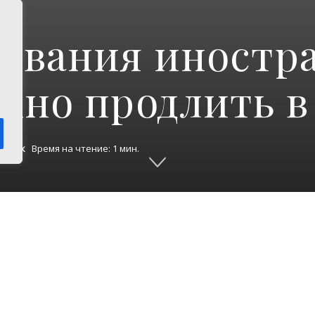
ывания иностр
жно продлить 
орядок
Время на чтение: 1 мин.
Отдел по вопросам миграции отдела МВД России
области информирует о расширении перечня пре