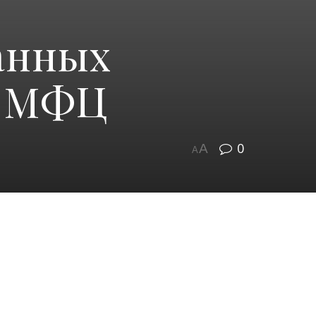
анных
в МФЦ
0
A
A
 по Сосновскому району Челябинской
доставляемых услуг в