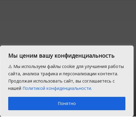
Мы ценим вашу конфиденциальность
Двух врачей районной
⚠️ Мы используем файлы cookie для улучшения работы
больницы наградили
сайта, анализа трафика и персонализации контента.
Продолжая использовать сайт, вы соглашаетесь с
благодарностями ЗСО
нашей
Политикой конфиденциальности
.
A
Понедельник, 20 января 2020 г.
Время на чтение: 1 мин.
A
Понятно
Главная
Новости
Общество