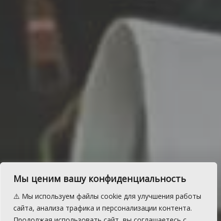
Старшеклассников
Мы ценим вашу конфиденциальность
Сосновского района
⚠️ Мы используем файлы cookie для улучшения работы
приглашают на обучение
сайта, анализа трафика и персонализации контента.
Продолжая использовать сайт, вы соглашаетесь с