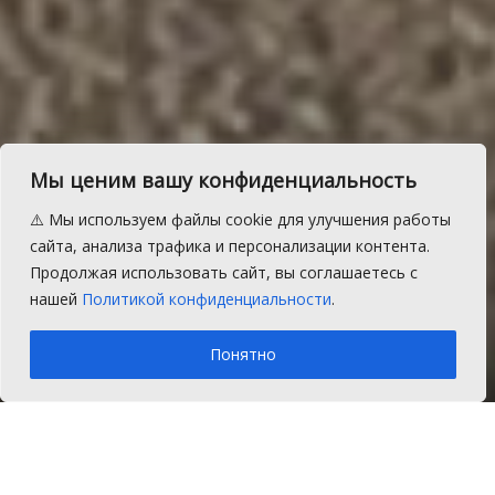
Отдел ГИБДД:
Мы ценим вашу конфиденциальность
безопасность детей в пути
⚠️ Мы используем файлы cookie для улучшения работы
должны обеспечить
сайта, анализа трафика и персонализации контента.
Продолжая использовать сайт, вы соглашаетесь с
взрослые
нашей
Политикой конфиденциальности
.
A
Понедельник, 27 января 2020 г.
Время на чтение: 2 мин.
A
Понятно
Главная
Новости
Закон и порядок
В Сосновском районе Челябинской