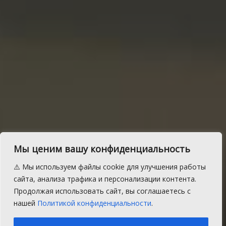
Мы ценим вашу конфиденциальность
Как записаться в
⚠️ Мы используем файлы cookie для улучшения работы
народные дружины
сайта, анализа трафика и персонализации контента.
Продолжая использовать сайт, вы соглашаетесь с
Сосновского района
нашей
Политикой конфиденциальности
.
A
Четверг, 30 января 2020 г.
Время на чтение: 1 мин.
A