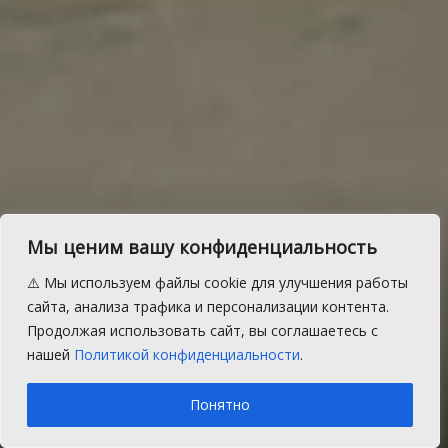
В Сосновский район
Мы ценим вашу конфиденциальность
передана земля под
⚠️ Мы используем файлы cookie для улучшения работы
строительство новой
сайта, анализа трафика и персонализации контента.
Продолжая использовать сайт, вы соглашаетесь с
школы
нашей
Политикой конфиденциальности
.
A
Пятница, 31 января 2020 г.
Время на чтение: 1 мин.
A
Понятно