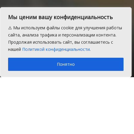
Мы ценим вашу конфиденциальность
В Сосновском районе
⚠️ Мы используем файлы cookie для улучшения работы
зафиксирована эпидемия
сайта, анализа трафика и персонализации контента.
Продолжая использовать сайт, вы соглашаетесь с
ОРВИ
нашей
Политикой конфиденциальности
.
A
Пятница, 31 января 2020 г.
Время на чтение: 1 мин.
A
Понятно
Главная
Новости
Здоровье
Ситуация по заболеваемости гриппом и
ОРВИ в Сосновском районе
Челябинской области признана
эпидемической.