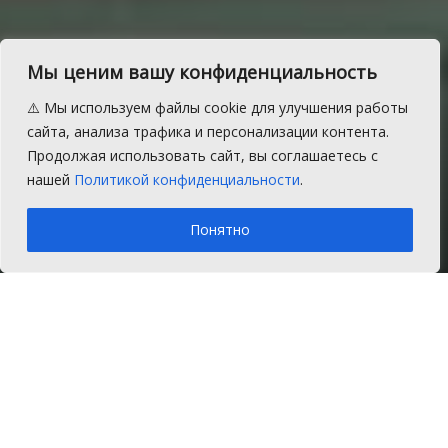
Один из карантинных
Мы ценим вашу конфиденциальность
пунктов для граждан
⚠️ Мы используем файлы cookie для улучшения работы
Китая развернут в
сайта, анализа трафика и персонализации контента.
Продолжая использовать сайт, вы соглашаетесь с
Сосновском районе
нашей
Политикой конфиденциальности
.
A
Суббота, 8 февраля 2020 г.
Время на чтение: 1 мин.
A
Понятно
Главная
Новости
Общество
В Сосновском районе Челябинской
области развернут пункт временного
размещения для граждан Китая. Он