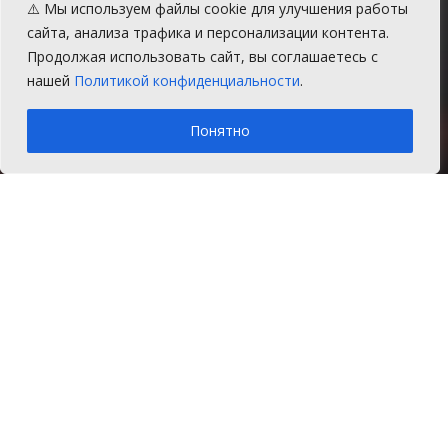
расплачивался
⚠️ Мы используем файлы cookie для улучшения работы
банкнотами из «банка
сайта, анализа трафика и персонализации контента.
Продолжая использовать сайт, вы соглашаетесь с
приколов»
нашей
Политикой конфиденциальности
.
A
Четверг, 13 февраля 2020 г.
Время на чтение: 1 мин.
A
Понятно
Главная
Новости
Происшествия
Житель Сосновского района
намеревался совершить
мошенничество на одной из
автозаправок в соседнем районе.
Как сообщают СМИ Чебаркульского района,
8 февраля на одной из местных заправок в