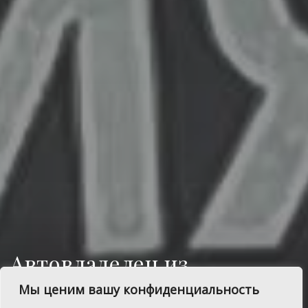
Автовладелец из
Сосновского района
Мы ценим вашу конфиденциальность