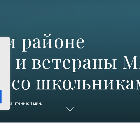
ом районе
е и ветераны 
ь со школьника
емя на чтение: 1 мин.