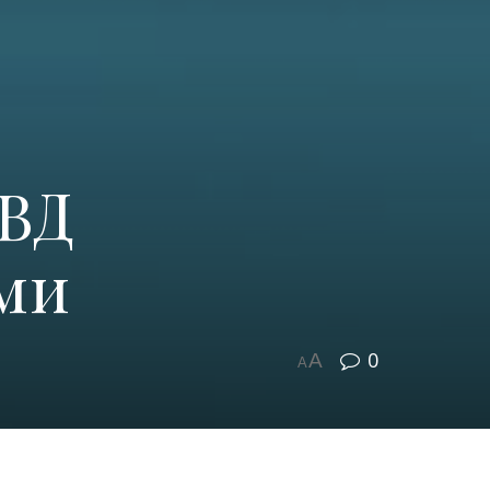
МВД
ми
0
A
A