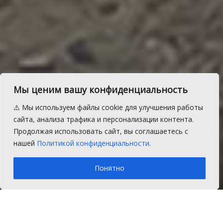
В мае начнется
Мы ценим вашу конфиденциальность
строительство автодороги
⚠️ Мы используем файлы cookie для улучшения работы
Султаево-станция
сайта, анализа трафика и персонализации контента.
Продолжая использовать сайт, вы соглашаетесь с
Муслюмово
нашей
Политикой конфиденциальности
.
A
Пятница, 28 февраля 2020 г.
Время на чтение: 1 мин.
A
Понятно
Главная
Новости
Благоустройство