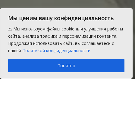
Мы ценим вашу конфиденциальность
Торжественные
⚠️ Мы используем файлы cookie для улучшения работы
мероприятия в честь Дня
сайта, анализа трафика и персонализации контента.
Продолжая использовать сайт, вы соглашаетесь с
Победы перенесены
нашей
Политикой конфиденциальности
.
A
Пятница, 17 апреля 2020 г.
Время на чтение: 1 мин.
A
Понятно
Главная
Новости
Общество
Президент России Владимир Путин
объявил о переносе торжеств в честь
Дня Победы 9 мая 2020 года.