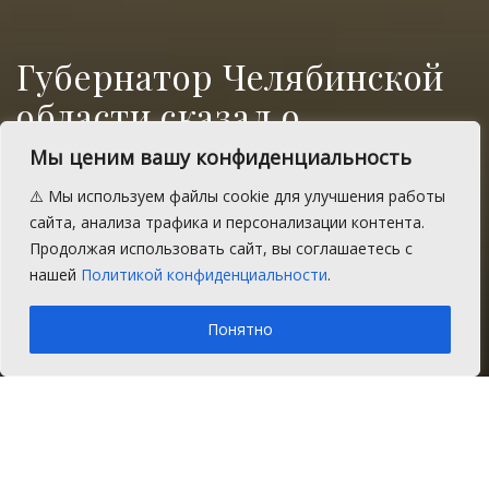
Губернатор Челябинской
области сказал о
контролируемой ситуации
Мы ценим вашу конфиденциальность
с коронавирусом и
⚠️ Мы используем файлы cookie для улучшения работы
обозначил приоритеты
сайта, анализа трафика и персонализации контента.
Продолжая использовать сайт, вы соглашаетесь с
будущего
нашей
Политикой конфиденциальности
.
A
Пятница, 22 мая 2020 г.
Время на чтение: 1 мин.
A
Понятно
Главная
Новости
Общество
Губернатор Челябинской области