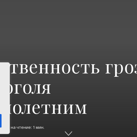
ственность гро
коголя
ннолетним
ремя на чтение: 1 мин.