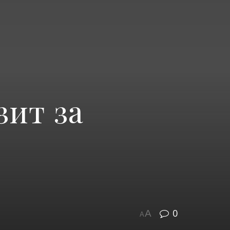
зит за
0
A
A