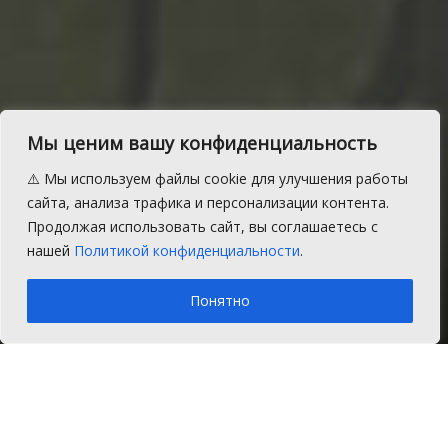
Мы ценим вашу конфиденциальность
Мужчину оштрафовали за
⚠️ Мы используем файлы cookie для улучшения работы
нелегальную торговлю
сайта, анализа трафика и персонализации контента.
Продолжая использовать сайт, вы соглашаетесь с
алкоголем
нашей
Политикой конфиденциальности
.
A
Четверг, 11 июня 2020 г.
Время на чтение: 1 мин.
A
Понятно
Главная
Новости
Закон и порядок
Жителю Челябинской области судом