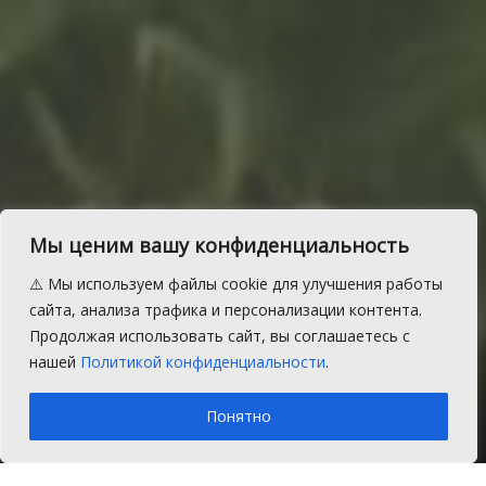
Мы ценим вашу конфиденциальность
В Сосновском районе
⚠️ Мы используем файлы cookie для улучшения работы
ветер северный,
сайта, анализа трафика и персонализации контента.
Продолжая использовать сайт, вы соглашаетесь с
умеренный, до сильного
нашей
Политикой конфиденциальности
.
A
Понедельник, 29 июня 2020 г.
Время на чтение: 1 мин.
A
Понятно
Главная
Новости
Общество